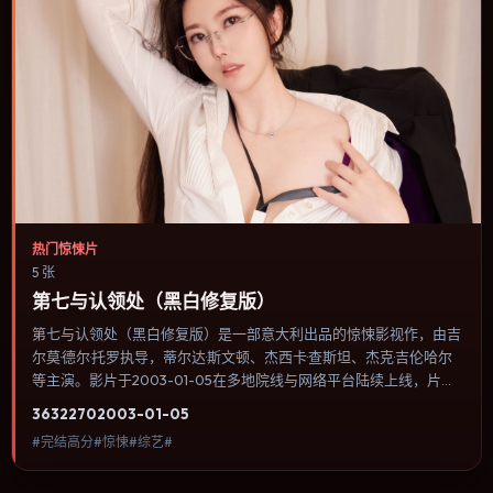
热门惊悚片
5 张
第七与认领处（黑白修复版）
第七与认领处（黑白修复版）是一部意大利出品的惊悚影视作，由吉
尔莫·德尔·托罗执导，蒂尔达·斯文顿、杰西卡·查斯坦、杰克·吉伦哈尔
等主演。影片于2003-01-05在多地院线与网络平台陆续上线，片长
116分钟，适合喜欢惊悚类型、关注人物命运与城市气质的观众观
3632
270
2003-01-05
看。奇幻元素被当作隐喻使用，世界规则清晰，人物选择仍承担真实
#完结高分#惊悚#综艺#
后果。内容聚焦人物选择与情节推进，节奏与视听语言统一，可作为
休闲观影或类型片补片的选择。