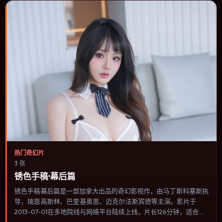
热门奇幻片
3 张
锈色手稿·幕后篇
锈色手稿·幕后篇是一部加拿大出品的奇幻影视作，由马丁·斯科塞斯执
导，瑞恩·高斯林、巴里·基奥恩、迈克尔·法斯宾德等主演。影片于
2013-07-01在多地院线与网络平台陆续上线，片长126分钟，适合喜
欢奇幻类型、关注人物命运与城市气质的观众观看。传记片聚焦主人