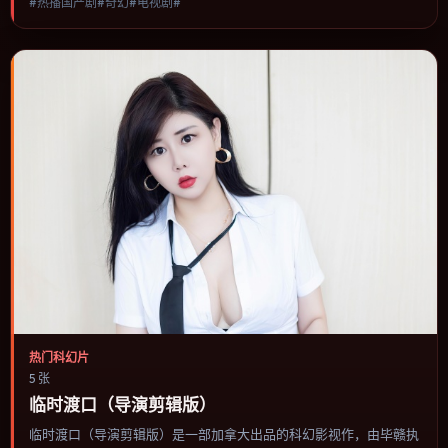
#热播国产剧#奇幻#电视剧#
与情节推进，节奏与视听语言统一，可作为休闲观影或类型片补片的
选择。
热门科幻片
5 张
临时渡口（导演剪辑版）
临时渡口（导演剪辑版）是一部加拿大出品的科幻影视作，由毕赣执