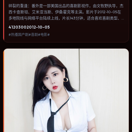
碎裂的重逢：番外是一部美国出品的喜剧影视作，由文牧野执导，杰
西卡·查斯坦、艾米·亚当斯、伊桑·霍克等主演。影片于2012-10-05在
多地院线与网络平台陆续上线，片长143分钟，适合喜欢喜剧类型、
关注人物命运与城市气质的观众观看。叙事以冷峻镜头推进，城市夜
4120
300
2012-10-05
景与室内对峙交替，张力主要来自沉默与眼神。内容聚焦人物选择与
#热播国产剧#喜剧#电影#
情节推进，节奏与视听语言统一，可作为休闲观影或类型片补片的选
择。