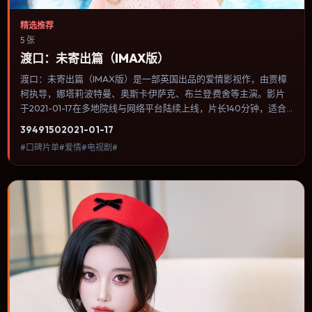
精选推荐
5 张
渡口：未寄出篇（IMAX版）
渡口：未寄出篇（IMAX版）是一部英国出品的爱情影视作，由贾樟
柯执导，娜塔莉·波特曼、奥斯卡·伊萨克、布兰登·费舍等主演。影片
于2021-01-17在多地院线与网络平台陆续上线，片长140分钟，适合
喜欢爱情类型、关注人物命运与城市气质的观众观看。叙事以冷峻镜
3949
150
2021-01-17
头推进，城市夜景与室内对峙交替，张力主要来自沉默与眼神。内容
#口碑片单#爱情#电视剧#
聚焦人物选择与情节推进，节奏与视听语言统一，可作为休闲观影或
类型片补片的选择。