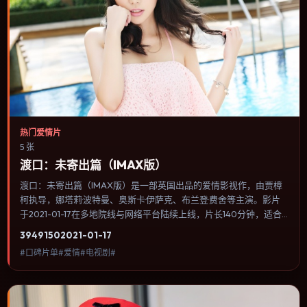
热门爱情片
5 张
渡口：未寄出篇（IMAX版）
渡口：未寄出篇（IMAX版）是一部英国出品的爱情影视作，由贾樟
柯执导，娜塔莉·波特曼、奥斯卡·伊萨克、布兰登·费舍等主演。影片
于2021-01-17在多地院线与网络平台陆续上线，片长140分钟，适合
喜欢爱情类型、关注人物命运与城市气质的观众观看。叙事以冷峻镜
3949
150
2021-01-17
头推进，城市夜景与室内对峙交替，张力主要来自沉默与眼神。内容
#口碑片单#爱情#电视剧#
聚焦人物选择与情节推进，节奏与视听语言统一，可作为休闲观影或
类型片补片的选择。