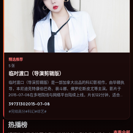
精选推荐
5 张
临时渡口（导演剪辑版）
临时渡口（导演剪辑版）是一部加拿大出品的科幻影视作，由毕赣执
导，本尼迪克特·康伯巴奇、裴斗娜、佛罗伦斯·皮尤等主演。影片于
2015-07-08在多地院线与网络平台陆续上线，片长122分钟，适合喜
欢科幻类型、关注人物命运与城市气质的观众观看。冒险段落强调地
3973
130
2015-07-08
理与气候的真实感，体能极限与心理崩溃并行推进。内容聚焦人物选
#完结高分#科幻#综艺#
择与情节推进，节奏与视听语言统一，可作为休闲观影或类型片补片
的选择。
热播榜
查看全部