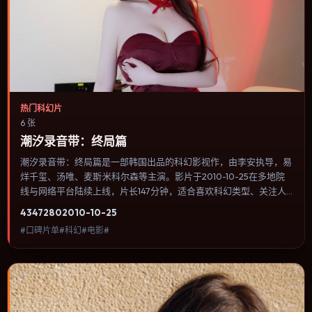
热门科幻片
6 张
潮汐录音带：终局篇
潮汐录音带：终局篇是一部韩国出品的科幻影视作，由李安执导，易
烊千玺、汤唯、麦斯·米科尔森等主演。影片于2010-10-25在多地院
线与网络平台陆续上线，片长147分钟，适合喜欢科幻类型、关注人
物命运与城市气质的观众观看。冒险段落强调地理与气候的真实感，
4347
280
2010-10-25
体能极限与心理崩溃并行推进。内容聚焦人物选择与情节推进，节奏
#口碑片单#科幻#电影#
与视听语言统一，可作为休闲观影或类型片补片的选择。