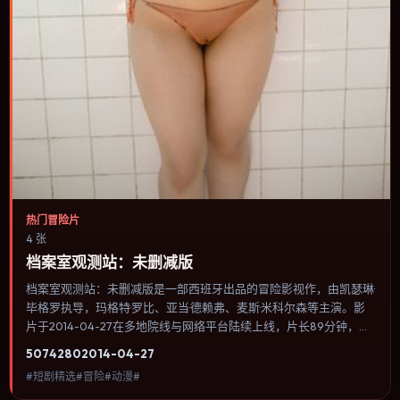
热门冒险片
4 张
档案室观测站：未删减版
档案室观测站：未删减版是一部西班牙出品的冒险影视作，由凯瑟琳·
毕格罗执导，玛格特·罗比、亚当·德赖弗、麦斯·米科尔森等主演。影
片于2014-04-27在多地院线与网络平台陆续上线，片长89分钟，适
合喜欢冒险类型、关注人物命运与城市气质的观众观看。奇幻元素被
5074
280
2014-04-27
当作隐喻使用，世界规则清晰，人物选择仍承担真实后果。内容聚焦
#短剧精选#冒险#动漫#
人物选择与情节推进，节奏与视听语言统一，可作为休闲观影或类型