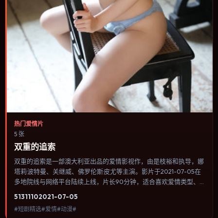
热门爱情片
5 张
双重的追索
双重的追索是一部澳大利亚出品的爱情影视作，由是枝裕和执导，娜
塔莉·波特曼、关继威、佛罗伦斯·皮尤等主演。影片于2021-07-05在
多地院线与网络平台陆续上线，片长90分钟，适合喜欢爱情类型、
关注人物命运与城市气质的观众观看。群戏调度密集，多条线索在终
5131
110
2021-07-05
场汇集，收束方式偏现实主义而非英雄主义。内容聚焦人物选择与情
#短剧精选#爱情#动漫#
节推进，节奏与视听语言统一，可作为休闲观影或类型片补片的选