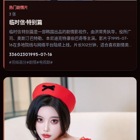
热门剧情片
3 张
临时信·特别篇
临时信·特别篇是一部韩国出品的剧情影视作，由洪常秀执导，役所广
司、奥斯汀·巴特勒、本尼迪克特·康伯巴奇等主演。影片于1995-07-
16在多地院线与网络平台陆续上线，片长102分钟，适合喜欢剧情类
型、关注人物命运与城市气质的观众观看。奇幻元素被当作隐喻使
3360
230
1995-07-16
用，世界规则清晰，人物选择仍承担真实后果。内容聚焦人物选择与
#完结高分#剧情#电视剧#
情节推进，节奏与视听语言统一，可作为休闲观影或类型片补片的选
择。