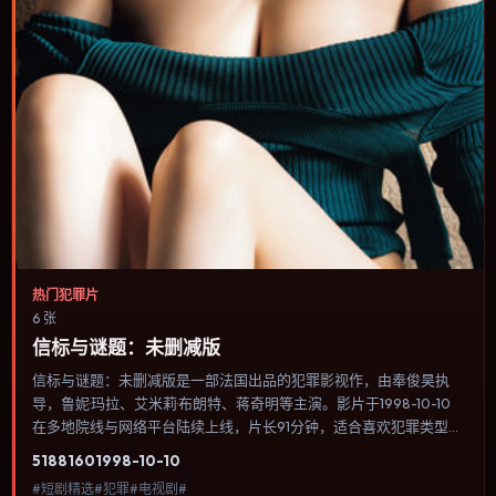
热门犯罪片
6 张
信标与谜题：未删减版
信标与谜题：未删减版是一部法国出品的犯罪影视作，由奉俊昊执
导，鲁妮·玛拉、艾米莉·布朗特、蒋奇明等主演。影片于1998-10-10
在多地院线与网络平台陆续上线，片长91分钟，适合喜欢犯罪类型、
关注人物命运与城市气质的观众观看。科幻设定尽量贴近可验证的科
5188
160
1998-10-10
学推论，避免为炫技而牺牲人物动机。内容聚焦人物选择与情节推
#短剧精选#犯罪#电视剧#