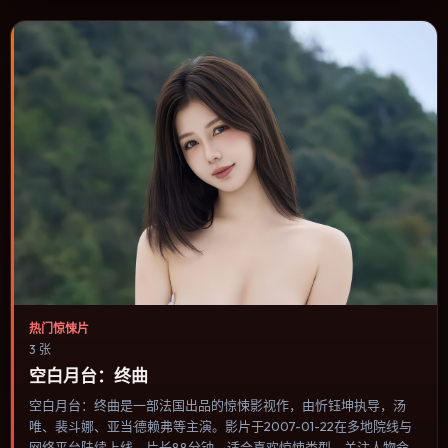
片补片的选择。
热门惊悚片
3 张
空白月台：终曲
空白月台：终曲是一部法国出品的惊悚影视作，由忻钰坤执导，汤
唯、裴斗娜、亚当·德赖弗等主演。影片于2007-01-22在多地院线与
网络平台陆续上线，片长88分钟，适合喜欢惊悚类型、关注人物命