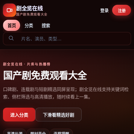
剧全览在线
登录
注册
国产剧免费观看大全
首页
分类
搜索
剧全览在线
· 片库与热播榜
国产剧免费观看大全
口碑剧、连载剧与短剧精选同屏呈现；剧全览在线支持关键词检
索、侧栏筛选与高清播放，随时续看上一集。
进入分类
下滑看精选好剧
高清片源
题材齐全
连载提醒