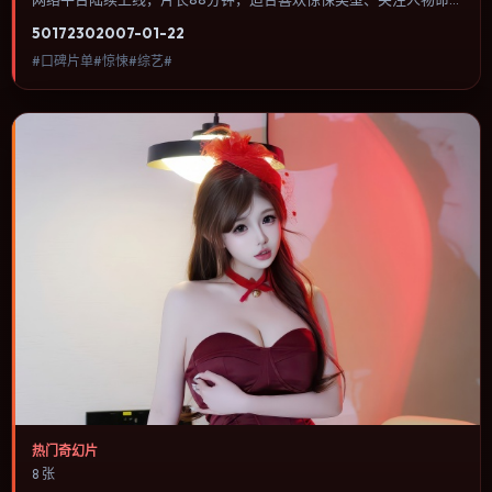
运与城市气质的观众观看。爱情线并不喧宾夺主，更像一条牵引主角
5017
230
2007-01-22
走向自我认知的暗线。内容聚焦人物选择与情节推进，节奏与视听语
#口碑片单#惊悚#综艺#
言统一，可作为休闲观影或类型片补片的选择。
热门奇幻片
8 张