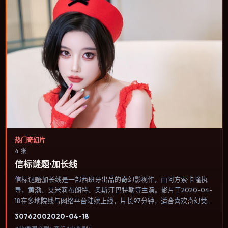
热门奇幻片
4 张
信标谜题·加长线
信标谜题·加长线是一部西班牙出品的奇幻影视作，由阿方索·卡隆执
导，黄渤、艾米莉·布朗特、奥斯汀·巴特勒等主演。影片于2020-04-
18在多地院线与网络平台陆续上线，片长97分钟，适合喜欢奇幻类
型、关注人物命运与城市气质的观众观看。影像偏胶片质感，色彩在
3076
200
2020-04-18
暖黄与青蓝之间切换，暗示人物心理温度的变化。内容聚焦人物选择