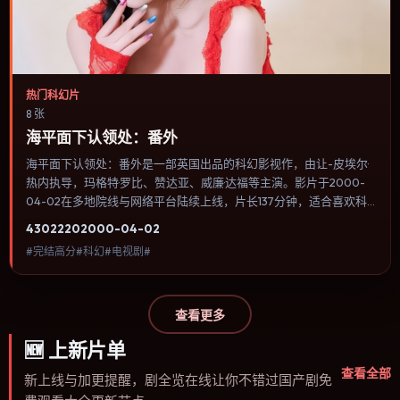
热门科幻片
8 张
海平面下认领处：番外
海平面下认领处：番外是一部英国出品的科幻影视作，由让-皮埃尔·
热内执导，玛格特·罗比、赞达亚、威廉·达福等主演。影片于2000-
04-02在多地院线与网络平台陆续上线，片长137分钟，适合喜欢科
幻类型、关注人物命运与城市气质的观众观看。冒险段落强调地理与
4302
220
2000-04-02
气候的真实感，体能极限与心理崩溃并行推进。内容聚焦人物选择与
#完结高分#科幻#电视剧#
情节推进，节奏与视听语言统一，可作为休闲观影或类型片补片的选
择。
查看更多
🆕
上新片单
查看全部
新上线与加更提醒，剧全览在线让你不错过国产剧免