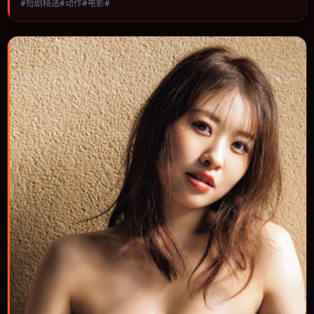
#短剧精选#动作#电影#
节奏与视听语言统一，可作为休闲观影或类型片补片的选择。