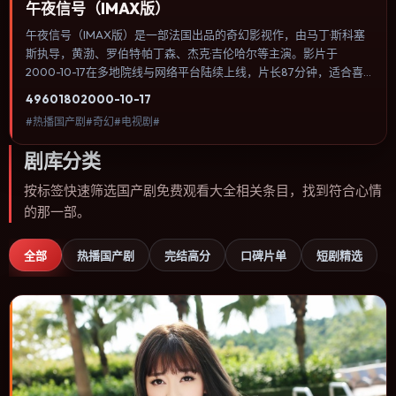
午夜信号（IMAX版）
午夜信号（IMAX版）是一部法国出品的奇幻影视作，由马丁·斯科塞
斯执导，黄渤、罗伯特·帕丁森、杰克·吉伦哈尔等主演。影片于
2000-10-17在多地院线与网络平台陆续上线，片长87分钟，适合喜
欢奇幻类型、关注人物命运与城市气质的观众观看。动作场面服务于
4960
180
2000-10-17
人物关系，每一次冲突都会改写角色之间的信任边界。内容聚焦人物
#热播国产剧#奇幻#电视剧#
选择与情节推进，节奏与视听语言统一，可作为休闲观影或类型片补
片的选择。
剧库分类
按标签快速筛选国产剧免费观看大全相关条目，找到符合心情
的那一部。
全部
热播国产剧
完结高分
口碑片单
短剧精选