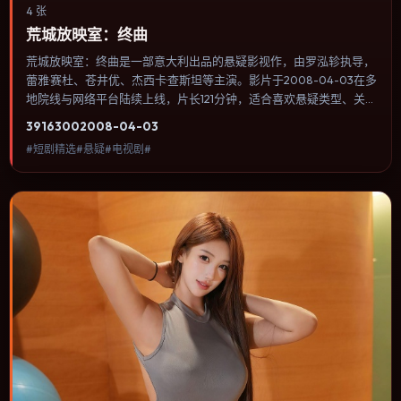
4 张
荒城放映室：终曲
荒城放映室：终曲是一部意大利出品的悬疑影视作，由罗泓轸执导，
蕾雅·赛杜、苍井优、杰西卡·查斯坦等主演。影片于2008-04-03在多
地院线与网络平台陆续上线，片长121分钟，适合喜欢悬疑类型、关注
人物命运与城市气质的观众观看。动作场面服务于人物关系，每一次
3916
300
2008-04-03
冲突都会改写角色之间的信任边界。内容聚焦人物选择与情节推进，
#短剧精选#悬疑#电视剧#
节奏与视听语言统一，可作为休闲观影或类型片补片的选择。