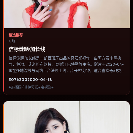
精选推荐
4 张
信标谜题·加长线
信标谜题·加长线是一部西班牙出品的奇幻影视作，由阿方索·卡隆执
导，黄渤、艾米莉·布朗特、奥斯汀·巴特勒等主演。影片于2020-04-
18在多地院线与网络平台陆续上线，片长97分钟，适合喜欢奇幻类
型、关注人物命运与城市气质的观众观看。影像偏胶片质感，色彩在
3076
200
2020-04-18
暖黄与青蓝之间切换，暗示人物心理温度的变化。内容聚焦人物选择
#热播国产剧#奇幻#电视剧#
与情节推进，节奏与视听语言统一，可作为休闲观影或类型片补片的
选择。