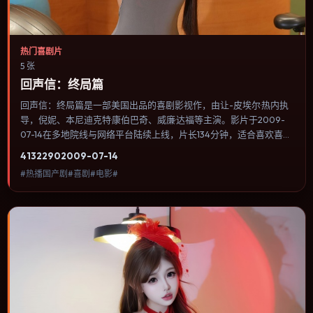
热门喜剧片
5 张
回声信：终局篇
回声信：终局篇是一部美国出品的喜剧影视作，由让-皮埃尔·热内执
导，倪妮、本尼迪克特·康伯巴奇、威廉·达福等主演。影片于2009-
07-14在多地院线与网络平台陆续上线，片长134分钟，适合喜欢喜剧
类型、关注人物命运与城市气质的观众观看。喜剧桥段来自处境而非
4132
290
2009-07-14
台词堆砌，笑点后往往紧跟一丝苦涩的现实感。内容聚焦人物选择与
#热播国产剧#喜剧#电影#
情节推进，节奏与视听语言统一，可作为休闲观影或类型片补片的选
择。