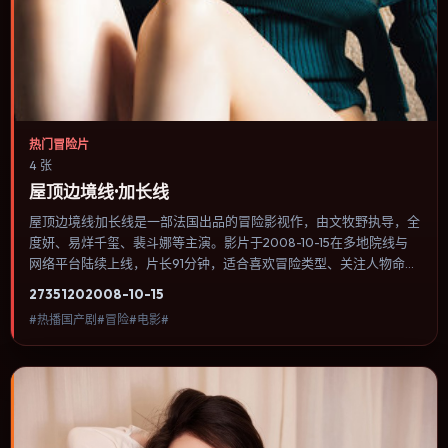
热门冒险片
4 张
屋顶边境线·加长线
屋顶边境线·加长线是一部法国出品的冒险影视作，由文牧野执导，全
度妍、易烊千玺、裴斗娜等主演。影片于2008-10-15在多地院线与
网络平台陆续上线，片长91分钟，适合喜欢冒险类型、关注人物命运
与城市气质的观众观看。悬疑线索埋在日常细节里，回看第二遍会发
2735
120
2008-10-15
现大量早被忽略的伏笔。内容聚焦人物选择与情节推进，节奏与视听
#热播国产剧#冒险#电影#
语言统一，可作为休闲观影或类型片补片的选择。