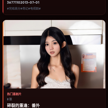
3677
110
2013-07-01
公人生某一阶段，避免流水账式的大事年表罗列。内容聚焦人物选择
#完结高分#奇幻#电视剧#
与情节推进，节奏与视听语言统一，可作为休闲观影或类型片补片的
选择。
热门喜剧片
8 张
碎裂的重逢：番外