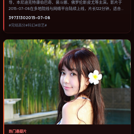
导，本尼迪克特·康伯巴奇、裴斗娜、佛罗伦斯·皮尤等主演。影片于
2015-07-08在多地院线与网络平台陆续上线，片长122分钟，适合喜
欢科幻类型、关注人物命运与城市气质的观众观看。冒险段落强调地
3973
130
2015-07-08
理与气候的真实感，体能极限与心理崩溃并行推进。内容聚焦人物选
#完结高分#科幻#综艺#
择与情节推进，节奏与视听语言统一，可作为休闲观影或类型片补片
的选择。
热门悬疑片