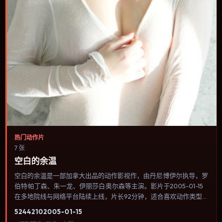
热门动作片
7 张
空白的余温
空白的余温是一部加拿大出品的动作影视作，由丹尼·博伊尔执导，罗
伯特·帕丁森、朱一龙、伊丽莎白·奥尔森等主演。影片于2005-01-15
在多地院线与网络平台陆续上线，片长92分钟，适合喜欢动作类型、
关注人物命运与城市气质的观众观看。传记片聚焦主人公人生某一阶
5244
210
2005-01-15
段，避免流水账式的大事年表罗列。内容聚焦人物选择与情节推进，