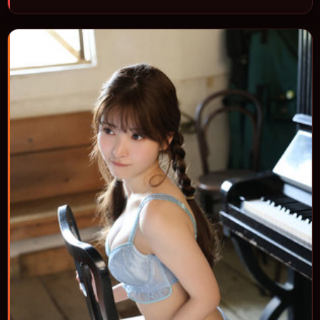
进，节奏与视听语言统一，可作为休闲观影或类型片补片的选择。